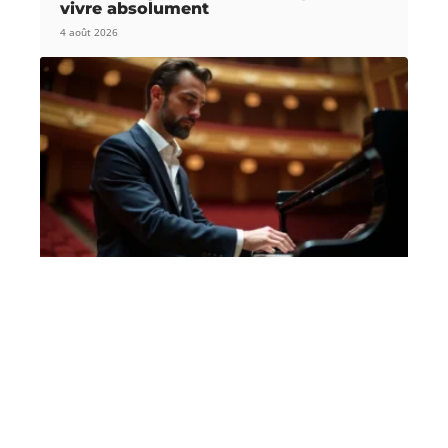
vivre absolument
4 août 2026
ACTIVITÉS
Pourquoi les pianistes français
séduisent les plus grandes scènes du
monde ?
31 juillet 2026
Article populaire