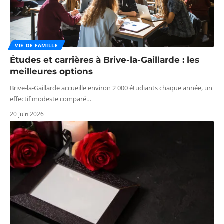
VIE DE FAMILLE
Études et carrières à Brive-la-Gaillarde : les
meilleures options
Brive-la-Gaillarde accueille environ 2 000 étudiants chaque année, un
effectif modeste comparé
…
20 juin 2026