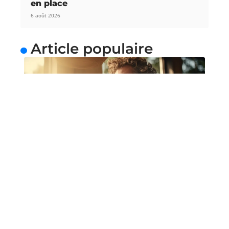
en place
6 août 2026
Article populaire
NEWS
Bénéficier de cours de
guitare depuis chez soi
Une méthode simple pour apprendre la guitare de
manière relaxe La guitare
…
Contact
Mentions Légales
Sitemap
© 2025 | facefull-news.com