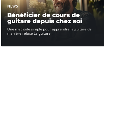
NEWS
Bénéficier de cours de
guitare depuis chez soi
Une méthode simple pour apprendre la guitare de
manière relaxe La guitare
…