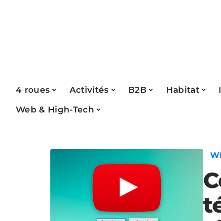
4 roues
Activités
B2B
Habitat
Web & High-Tech
W
C
t