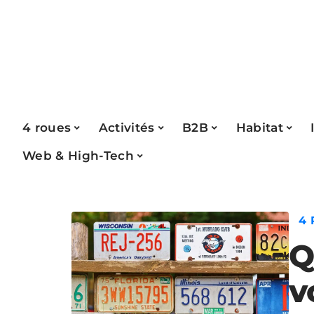
4 roues
Activités
B2B
Habitat
Web & High-Tech
4
Q
v