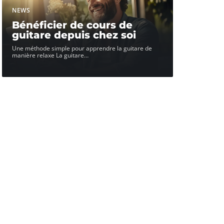
NEWS
Bénéficier de cours de
guitare depuis chez soi
Une méthode simple pour apprendre la guitare de
manière relaxe La guitare
…