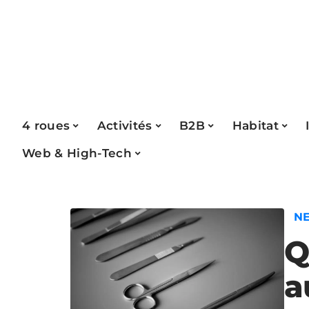
4 roues
Activités
B2B
Habitat
Web & High-Tech
N
Q
a