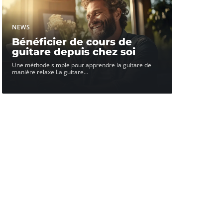
NEWS
Bénéficier de cours de
guitare depuis chez soi
Une méthode simple pour apprendre la guitare de
manière relaxe La guitare
…