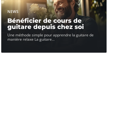
NEWS
Bénéficier de cours de
guitare depuis chez soi
Une méthode simple pour apprendre la guitare de
manière relaxe La guitare
…