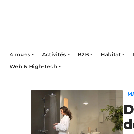
4 roues
Activités
B2B
Habitat
Web & High-Tech
M
D
d