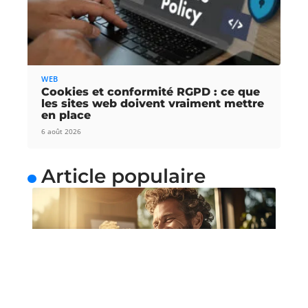
WEB
Cookies et conformité RGPD : ce que
les sites web doivent vraiment mettre
en place
6 août 2026
Article populaire
NEWS
Bénéficier de cours de
guitare depuis chez soi
Une méthode simple pour apprendre la guitare de
manière relaxe La guitare
…