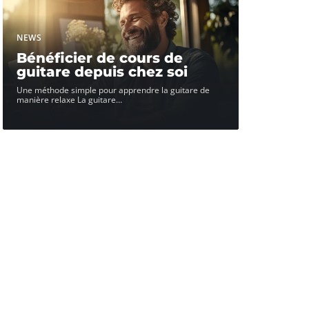
NEWS
Bénéficier de cours de
guitare depuis chez soi
Une méthode simple pour apprendre la guitare de
manière relaxe La guitare
…