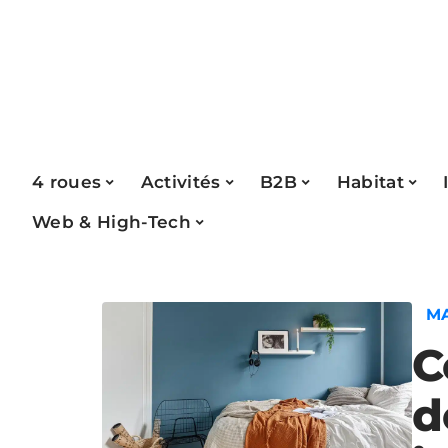
4 roues
Activités
B2B
Habitat
Web & High-Tech
M
C
d