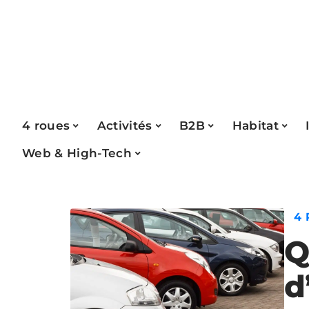
4 roues
Activités
B2B
Habitat
Web & High-Tech
4
Q
d