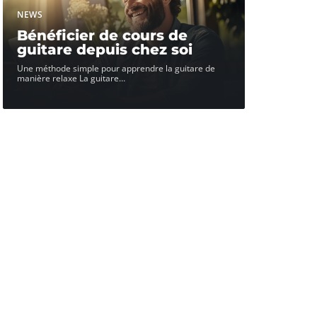
NEWS
Bénéficier de cours de
guitare depuis chez soi
Une méthode simple pour apprendre la guitare de
manière relaxe La guitare
…