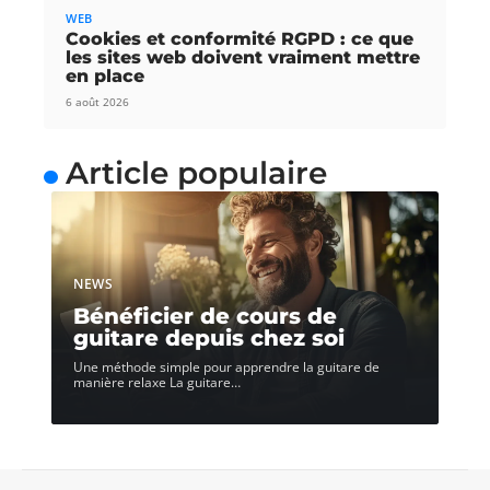
WEB
Cookies et conformité RGPD : ce que
les sites web doivent vraiment mettre
en place
6 août 2026
Article populaire
NEWS
Bénéficier de cours de
guitare depuis chez soi
Une méthode simple pour apprendre la guitare de
manière relaxe La guitare
…