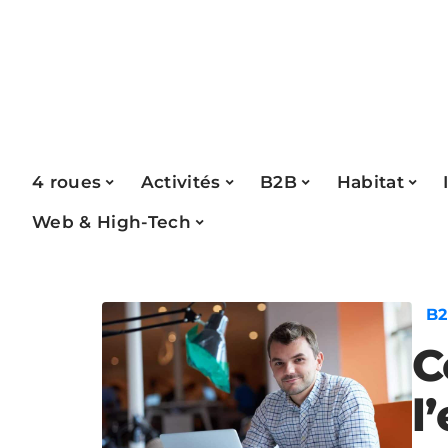
4 roues
Activités
B2B
Habitat
Web & High-Tech
B
C
l