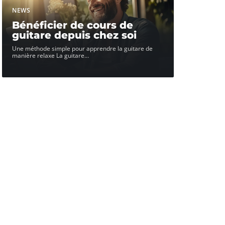
NEWS
Bénéficier de cours de
guitare depuis chez soi
Une méthode simple pour apprendre la guitare de
manière relaxe La guitare
…