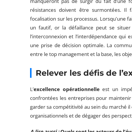
manqueront pas de surgir du fait d’une f
résistances doivent être surmontées. Il
focalisation sur les processus. Lorsqu'une 
un fautif, or la défaillance peut se situe
l’interconnexion et l’interdépendance qui ex
une prise de décision optimale. La commun
entre le top management et la base, les objec
Relever les défis de l’
L’
excellence opérationnelle
est un impé
confrontées les entreprises pour maintenir 
garder sa compétitivité au sein du marché il
organisationnels et de dégager des perspecti
A lire aussi :
Quels sont les acteurs de l’é