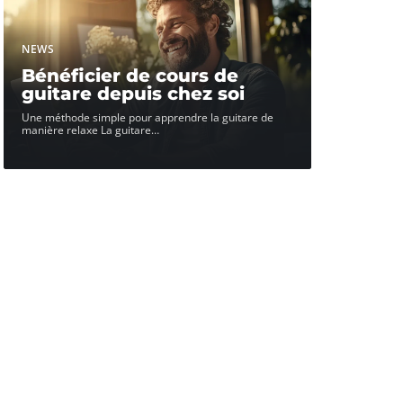
NEWS
Bénéficier de cours de
guitare depuis chez soi
Une méthode simple pour apprendre la guitare de
manière relaxe La guitare
…