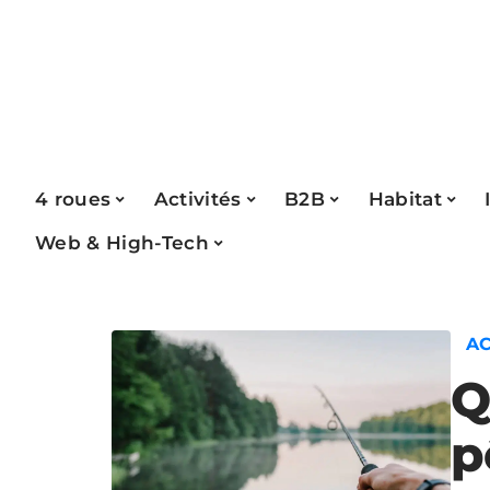
4 roues
Activités
B2B
Habitat
Web & High-Tech
AC
Q
p