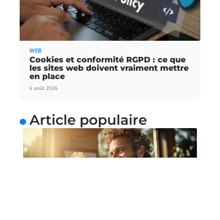
WEB
Cookies et conformité RGPD : ce que
les sites web doivent vraiment mettre
en place
6 août 2026
Article populaire
NEWS
Bénéficier de cours de
guitare depuis chez soi
Une méthode simple pour apprendre la guitare de
manière relaxe La guitare
…