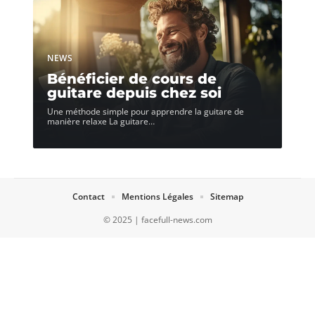
NEWS
Bénéficier de cours de
guitare depuis chez soi
Une méthode simple pour apprendre la guitare de
manière relaxe La guitare
…
Contact
Mentions Légales
Sitemap
© 2025 | facefull-news.com