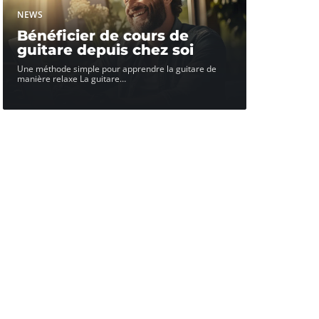
NEWS
Bénéficier de cours de
guitare depuis chez soi
Une méthode simple pour apprendre la guitare de
manière relaxe La guitare
…