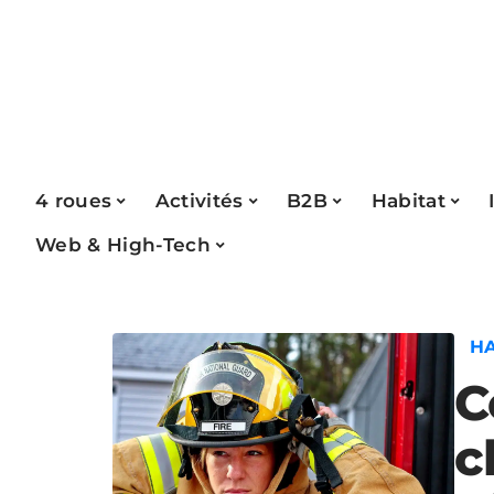
4 roues
Activités
B2B
Habitat
Web & High-Tech
H
C
c