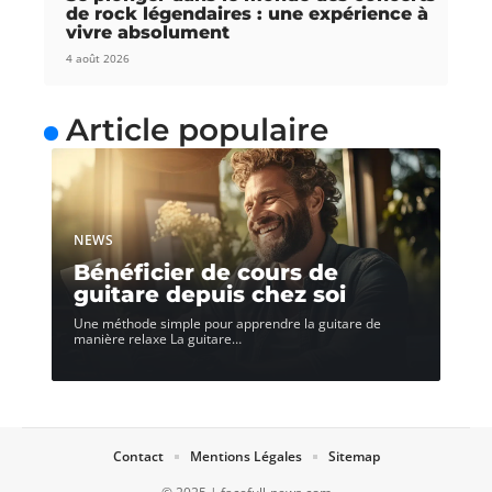
de rock légendaires : une expérience à
vivre absolument
4 août 2026
Article populaire
NEWS
Bénéficier de cours de
guitare depuis chez soi
Une méthode simple pour apprendre la guitare de
manière relaxe La guitare
…
Contact
Mentions Légales
Sitemap