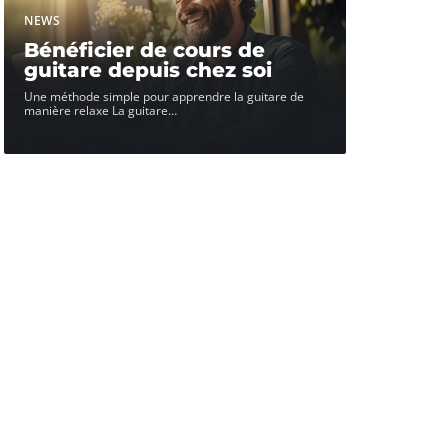
NEWS
Bénéficier de cours de
guitare depuis chez soi
Une méthode simple pour apprendre la guitare de
manière relaxe La guitare
…