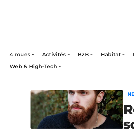
4 roues
Activités
B2B
Habitat
Web & High-Tech
N
R
s