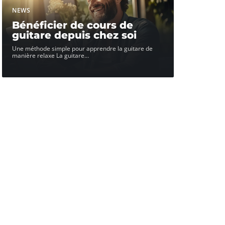
NEWS
Bénéficier de cours de
guitare depuis chez soi
Une méthode simple pour apprendre la guitare de
manière relaxe La guitare
…