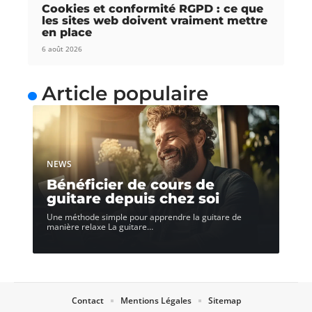
Cookies et conformité RGPD : ce que
les sites web doivent vraiment mettre
en place
6 août 2026
Article populaire
NEWS
Bénéficier de cours de
guitare depuis chez soi
Une méthode simple pour apprendre la guitare de
manière relaxe La guitare
…
Contact
Mentions Légales
Sitemap