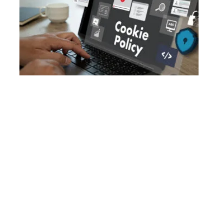
WEB
Cookies et conformité RGPD : ce que
les sites web doivent vraiment mettre
en place
6 août 2026
Article populaire
NEWS