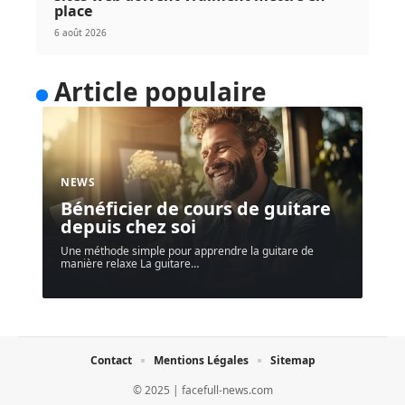
place
6 août 2026
Article populaire
NEWS
Bénéficier de cours de guitare
depuis chez soi
Une méthode simple pour apprendre la guitare de
manière relaxe La guitare
…
Contact
Mentions Légales
Sitemap
© 2025 | facefull-news.com