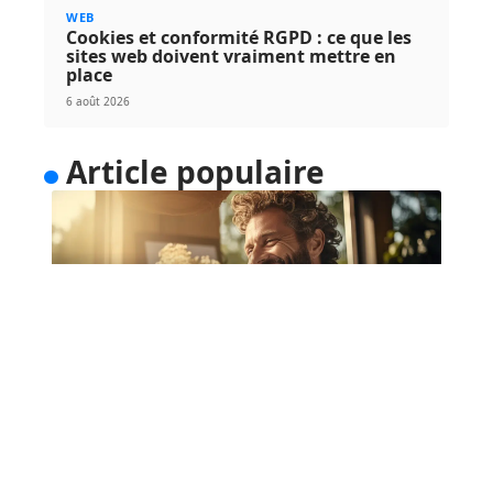
WEB
Cookies et conformité RGPD : ce que les
sites web doivent vraiment mettre en
place
6 août 2026
Article populaire
NEWS
Bénéficier de cours de guitare
depuis chez soi
Une méthode simple pour apprendre la guitare de
manière relaxe La guitare
…