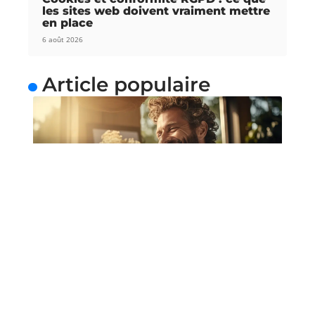
les sites web doivent vraiment mettre
en place
6 août 2026
Article populaire
NEWS
Bénéficier de cours de
guitare depuis chez soi
Une méthode simple pour apprendre la guitare de
manière relaxe La guitare
…
Contact
Mentions Légales
Sitemap