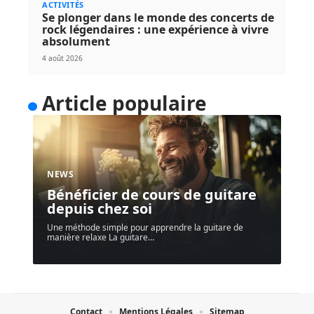
ACTIVITÉS
Se plonger dans le monde des concerts de
rock légendaires : une expérience à vivre
absolument
4 août 2026
Article populaire
NEWS
Bénéficier de cours de guitare
depuis chez soi
Une méthode simple pour apprendre la guitare de
manière relaxe La guitare
…
Contact
Mentions Légales
Sitemap