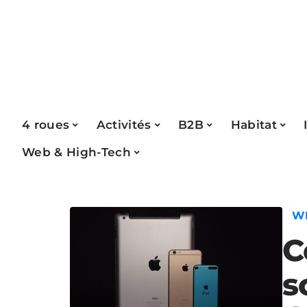
4 roues
Activités
B2B
Habitat
Web & High-Tech
W
C
s