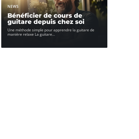
NEWS
Bénéficier de cours de
guitare depuis chez soi
Une méthode simple pour apprendre la guitare de
manière relaxe La guitare
…