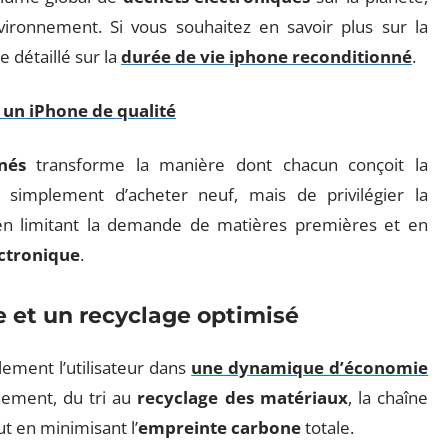
nvironnement. Si vous souhaitez en savoir plus sur la
e détaillé sur la
durée de vie iphone reconditionné
.
r un iPhone de qualité
nés
transforme la manière dont chacun conçoit la
s simplement d’acheter neuf, mais de privilégier la
 en limitant la demande de matières premières et en
ectronique
.
e et un recyclage optimisé
llement l’utilisateur dans
une dynamique d’économie
nement, du tri au
recyclage des matériaux
, la chaîne
ut en minimisant l’
empreinte carbone
totale.