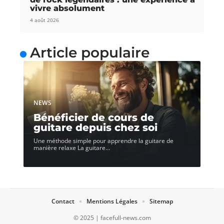
vivre absolument
4 août 2026
Article populaire
NEWS
Bénéficier de cours de
guitare depuis chez soi
Une méthode simple pour apprendre la guitare de
manière relaxe La guitare
…
Contact
Mentions Légales
Sitemap
© 2025 | facefull-news.com