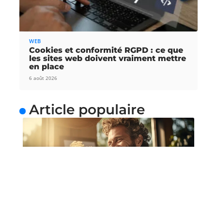
WEB
Cookies et conformité RGPD : ce que
les sites web doivent vraiment mettre
en place
6 août 2026
Article populaire
NEWS
Bénéficier de cours de
guitare depuis chez soi
Une méthode simple pour apprendre la guitare de
manière relaxe La guitare
…