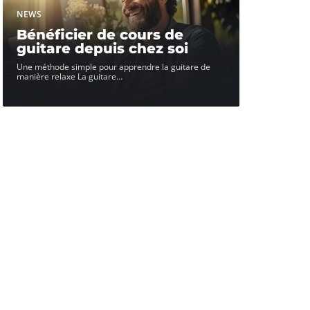
NEWS
Bénéficier de cours de
guitare depuis chez soi
Une méthode simple pour apprendre la guitare de
manière relaxe La guitare
…