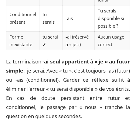
Tu serais
Conditionnel
tu
-ais
disponible si
présent
serais
possible ?
Forme
tu serai
-ai (réservé
Aucun usage
inexistante
✗
à « je »)
correct.
La terminaison
-ai seul appartient à « je » au futur
simple
: je serai. Avec « tu », c’est toujours -as (futur)
ou -ais (conditionnel). Garder ce réflexe suffit à
éliminer l’erreur « tu serai disponible » de vos écrits.
En cas de doute persistant entre futur et
conditionnel, le passage par « nous » tranche la
question en quelques secondes.