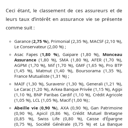
Ceci étant, le classement de ces assureurs et de
leurs taux d’intérêt en assurance vie se présente
comme suit :
Garance (
2,75 %
), Primonial (2,35 %), MACSF (2,10 %),
Le Conservateur (2,00 %) ;
Asac Fapes (
1,80 %
), Gaipare (1,80 %),
Monceau
Assurance
(1,80 %), SMA (1,80 %), AFER (1,70 %),
AGPM (1,70 %), Mif (1,70 %), GMF (1,65 %), Pro BTP
(1,45 %), Matmut (1,40 %), Boursorama (1,35 %),
France Mutualiste (1,31 %) ;
MAIF (1,30 %), Suravenir (1,30 %), Generali (1,21 %),
Le Carac (1,20 %), Arkea Banque Privée (1,15 %), Agipi
(1,10 %), BNP Paribas Cardif (1,10 %), Crédit Agricole
(1,05 %), LCL (1,05 %), Macif (1,00 %) ;
Abeille vie
(
0,90 %
), AXA (0,90 %), Gan Patrimoine
(0,90 %), Apicil (0,86 %), Crédit Mutuel Bretagne
(0,85 %), Swiss Life (0,80 %), Caisse d’Épargne
(0,75 %), Société Générale (0,75 %) et La Banque