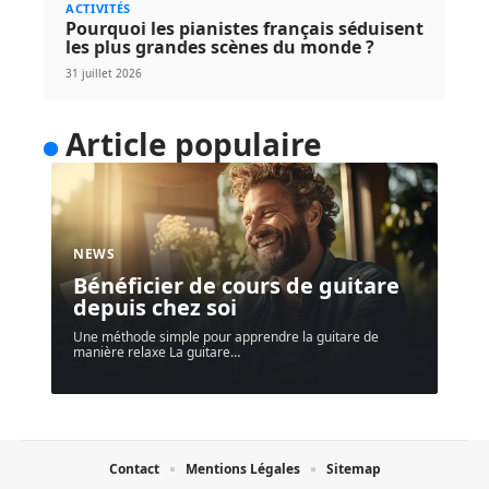
ACTIVITÉS
Pourquoi les pianistes français séduisent
les plus grandes scènes du monde ?
31 juillet 2026
Article populaire
NEWS
Bénéficier de cours de guitare
depuis chez soi
Une méthode simple pour apprendre la guitare de
manière relaxe La guitare
…
Contact
Mentions Légales
Sitemap