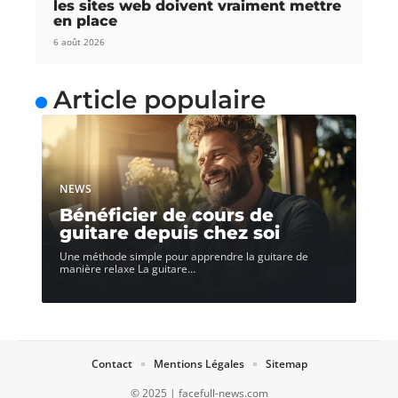
les sites web doivent vraiment mettre
en place
6 août 2026
Article populaire
NEWS
Bénéficier de cours de
guitare depuis chez soi
Une méthode simple pour apprendre la guitare de
manière relaxe La guitare
…
Contact
Mentions Légales
Sitemap
© 2025 | facefull-news.com