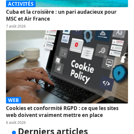
ACTIVITÉS
Cuba et la croisière : un pari audacieux pour
MSC et Air France
7 août 2026
WEB
Cookies et conformité RGPD : ce que les sites
web doivent vraiment mettre en place
6 août 2026
Derniers articles