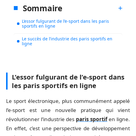
Sommaire
L’essor fulgurant de l’e-sport dans les paris
sportifs en ligne
Le succès de l’industrie des paris sportifs en
ligne
L’essor fulgurant de l’e-sport dans
les paris sportifs en ligne
Le sport électronique, plus communément appelé
l’e-sport est une nouvelle pratique qui vient
révolutionner l’industrie des
paris sportif
en ligne.
En effet, c’est une perspective de développement