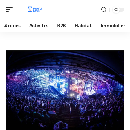
4 roues
Activités
B2B
Habitat
Immobilier