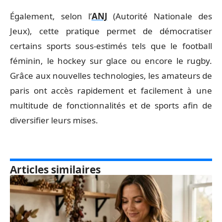
Également, selon l’
ANJ
(Autorité Nationale des
Jeux), cette pratique permet de démocratiser
certains sports sous-estimés tels que le football
féminin, le hockey sur glace ou encore le rugby.
Grâce aux nouvelles technologies, les amateurs de
paris ont accès rapidement et facilement à une
multitude de fonctionnalités et de sports afin de
diversifier leurs mises.
Articles similaires