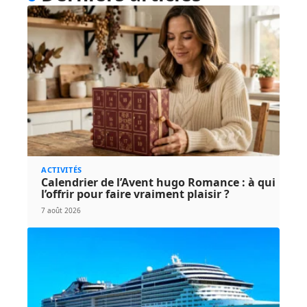
ACTIVITÉS
Calendrier de l’Avent hugo Romance : à qui
l’offrir pour faire vraiment plaisir ?
7 août 2026