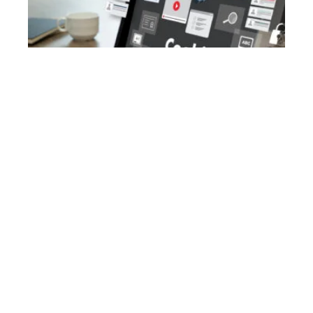
WEB
Cookies et conformité RGPD : ce que
les sites web doivent vraiment mettre
en place
6 août 2026
Article populaire
NEWS