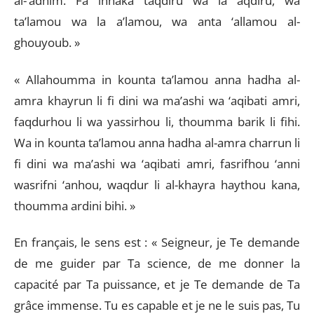
al-‘adhim. Fa innaka taqdiru wa la aqdiru, wa
ta’lamou wa la a’lamou, wa anta ‘allamou al-
ghouyoub. »
« Allahoumma in kounta ta’lamou anna hadha al-
amra khayrun li fi dini wa ma’ashi wa ‘aqibati amri,
faqdurhou li wa yassirhou li, thoumma barik li fihi.
Wa in kounta ta’lamou anna hadha al-amra charrun li
fi dini wa ma’ashi wa ‘aqibati amri, fasrifhou ‘anni
wasrifni ‘anhou, waqdur li al-khayra haythou kana,
thoumma ardini bihi. »
En français, le sens est : « Seigneur, je Te demande
de me guider par Ta science, de me donner la
capacité par Ta puissance, et je Te demande de Ta
grâce immense. Tu es capable et je ne le suis pas, Tu