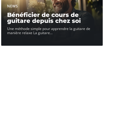
NEWS
Bénéficier de cours de
guitare depuis chez soi
Une méthode simple pour apprendre la guitare de
manière relaxe La guitare
…