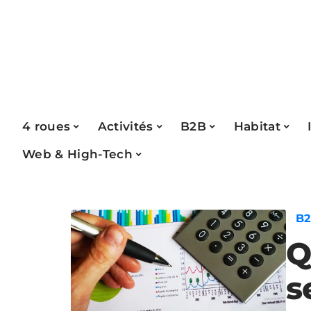
4 roues
Activités
B2B
Habitat
Web & High-Tech
B
Q
s