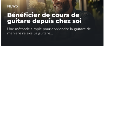
NEWS
Bénéficier de cours de
guitare depuis chez soi
Une méthode simple pour apprendre la guitare de
manière relaxe La guitare
…