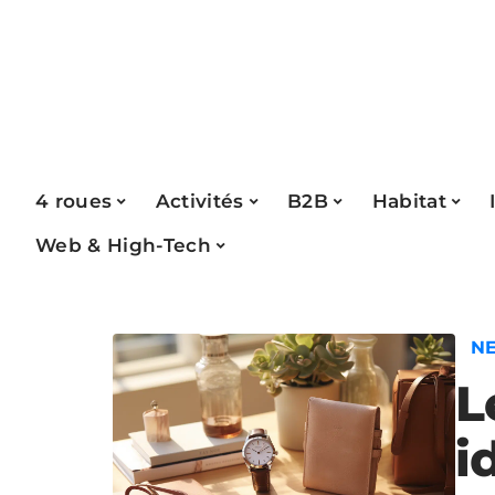
4 roues
Activités
B2B
Habitat
Web & High-Tech
N
L
i