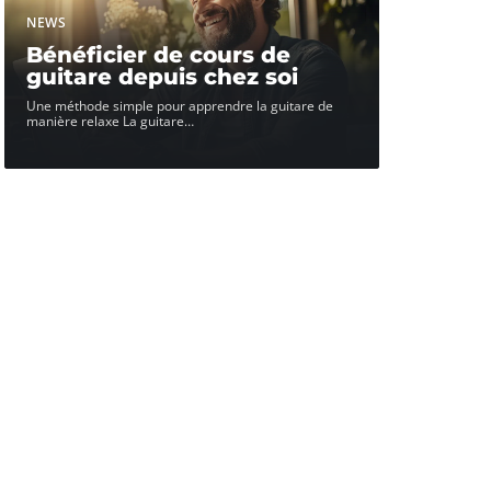
NEWS
Bénéficier de cours de
guitare depuis chez soi
Une méthode simple pour apprendre la guitare de
manière relaxe La guitare
…