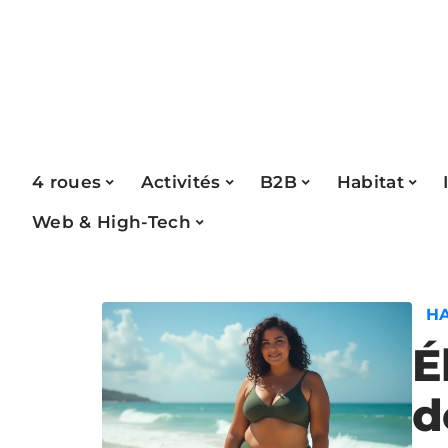
4 roues
Activités
B2B
Habitat
Web & High-Tech
H
É
d